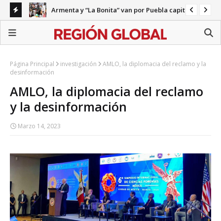
Armenta y “La Bonita” van por Puebla capital
ecariedad
Gab
Página Principal
investigación
AMLO, la diplomacia del reclamo y la
desinformación
AMLO, la diplomacia del reclamo
y la desinformación
Marzo 14, 2023