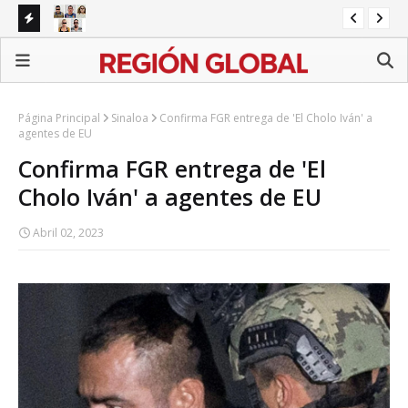
 alerta
Red de fraude operaba en Puebla; detienen a cinco
presuntos integrantes
Página Principal
Sinaloa
Confirma FGR entrega de 'El Cholo Iván' a
agentes de EU
Confirma FGR entrega de 'El
Cholo Iván' a agentes de EU
Abril 02, 2023