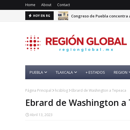
Home
About
Contact
Congreso de Puebla concentra a
HOY EN RG
PUEBLA
TLAXCALA
+ ESTADOS
REGION
Página Principal
hcsblog
Ebrard de Washington a Tepeaca
Ebrard de Washington a
Abril 13, 2023