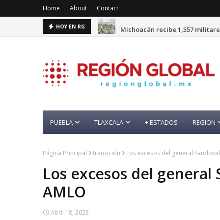
Home
About
Contact
Michoacán recibe 1,557 militare
HOY EN RG
PUEBLA
TLAXCALA
+ ESTADOS
REGION
Página Principal
transición
Los excesos del general Sandoval
Los excesos del general 
AMLO
Abril 18, 2023