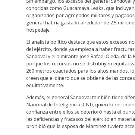
Sin embargo, los excesos del general Sandoval y 
conocidas como Guacamaya Leaks, que incluyen vi
organizados por agregados militares y pagados c
general habría gastado alrededor de 2.5 millone
hospedaje.
El analista político destaca que estos excesos n
del ejército, donde ya empieza a haber fracturas
Sandoval y el almirante José Rafael Ojeda, de la 
porque los recursos no se distribuyen equitati
260 metros cuadrados para los altos mandos, lo 
creen que el dinero que se obtiene de las conces
equitativamente.
Además, el general Sandoval también tiene dife
Nacional de Inteligencia (CNI), quien lo recome
confianza entre ellos se deterioró hasta el punt
las deficiencias y fracasos del ejército en mate
prohibió que la esposa de Martínez tuviera acc