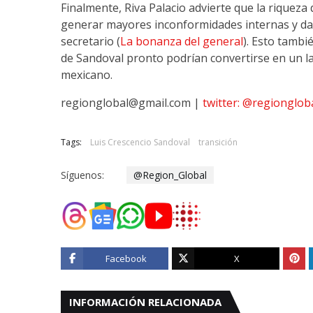
Finalmente, Riva Palacio advierte que la riqueza
generar mayores inconformidades internas y dañar
secretario (
La bonanza del general
). Esto tambi
de Sandoval pronto podrían convertirse en un l
mexicano.
regionglobal@gmail.com |
twitter: @regionglob
Tags:
Luis Crescencio Sandoval
transición
Síguenos:
@Region_Global
Facebook
X
INFORMACIÓN RELACIONADA