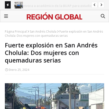
io sobre
Revolución del campo: el discurso de Armenta choca con
Arm
la realidad
car
Página Principal
San Andrés Cholula
Fuerte explosión en San Andrés
Cholula: Dos mujeres con quemaduras serias
Fuerte explosión en San Andrés
Cholula: Dos mujeres con
quemaduras serias
Enero 25, 2024