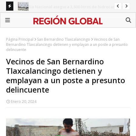
Guardia Nacional asegura 3,600 litros de hidrocarburo
ilegal en Jalisco
Capturan a dos con más de 11 kilos de metanfetamina
SEP
es
Página Principal
San Bernardino Tlaxcalancingo
Vecinos de San
Bernardino Tlaxcalancingo detienen y emplayan a un poste a presunto
delincuente
Vecinos de San Bernardino
Tlaxcalancingo detienen y
emplayan a un poste a presunto
delincuente
Enero 20, 2024