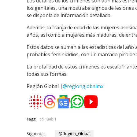
Los detalles de los crímenes son aún más estre
los genitales, una mostraba signos de lesiones o
se disponía de información detallada.
Además, la franja de edad de las mujeres asesina
años, así como a mujeres más maduras, de entre
Estos datos se suman a las estadísticas del año
probables feminicidios, con un marcado pico de 
La brutalidad de estos crímenes es escalofriant
todas sus formas.
Región Global |
@regionglobalmx
Tags:
cd Puebla
Síguenos:
@Region_Global