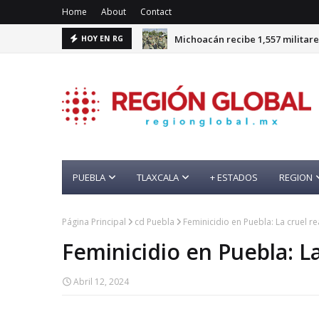
Home
About
Contact
Michoacán recibe 1,557 militare
HOY EN RG
PUEBLA
TLAXCALA
+ ESTADOS
REGION
Página Principal
cd Puebla
Feminicidio en Puebla: La cruel r
Feminicidio en Puebla: La
Abril 12, 2024