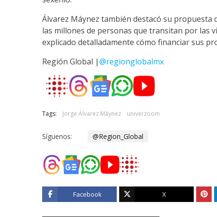
Álvarez Máynez también destacó su propuesta de
las millones de personas que transitan por las vi
explicado detalladamente cómo financiar sus pr
Región Global |
@regionglobalmx
Tags:
Jorge Álvarez Máynez
univerzoom
Síguenos:
@Region_Global
Facebook
X