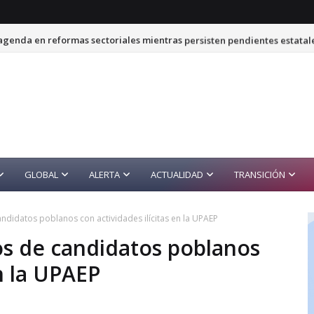
genda en reformas sectoriales mientras persisten pendientes estatal
GLOBAL
ALERTA
ACTUALIDAD
TRANSICIÓN
ndidatos poblanos con actividades ilícitas en la UPAEP
s de candidatos poblanos
en la UPAEP