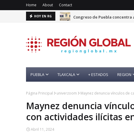
Home
About
Contact
Congreso de Puebla concentra a
HOY EN RG
PUEBLA
TLAXCALA
+ ESTADOS
REGION
Página Principal
univerzoom
Maynez denuncia vínculos de ca
Maynez denuncia vínculo
con actividades ilícitas 
Abril 11, 2024