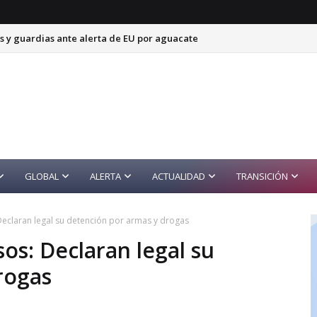
s y guardias ante alerta de EU por aguacate
GLOBAL
ALERTA
ACTUALIDAD
TRANSICIÓN
 Declaran legal su detención por armas y drogas
sos: Declaran legal su
rogas