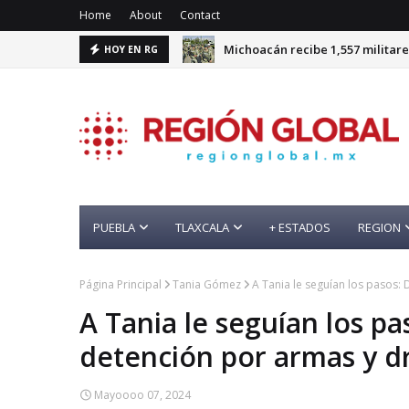
Home
About
Contact
Michoacán recibe 1,557 militare
HOY EN RG
PUEBLA
TLAXCALA
+ ESTADOS
REGION
Página Principal
Tania Gómez
A Tania le seguían los pasos:
A Tania le seguían los pa
detención por armas y d
Mayoooo 07, 2024