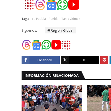
Tags:
cd Puebla
Puebla
Tania Gómez
Síguenos:
@Region_Global
Facebook
X
INFORMACIÓN RELACIONADA