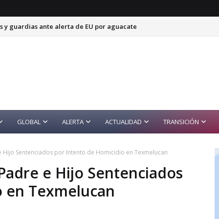
s y guardias ante alerta de EU por aguacate
GLOBAL
ALERTA
ACTUALIDAD
TRANSICIÓN
re e Hijo Sentenciados por Intento de Homicidio en Texmelucan
: Padre e Hijo Sentenciados
o en Texmelucan