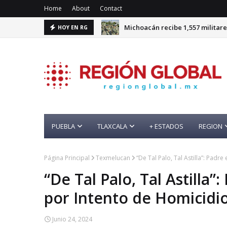
Home
About
Contact
Michoacán recibe 1,557 militare
HOY EN RG
PUEBLA
TLAXCALA
+ ESTADOS
REGION
Página Principal
Texmelucan
“De Tal Palo, Tal Astilla”: Pad
“De Tal Palo, Tal Astilla”
por Intento de Homicidi
Junio 24, 2024