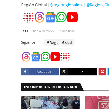
Región Global |
@regionglobalmx | @Region_Gl
Tags:
Puebla Metrópoli
Texmelucan
Síguenos:
@Region_Global
Facebook
X
INFORMACIÓN RELACIONADA