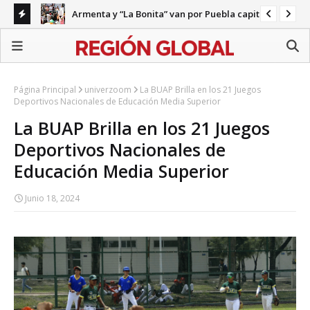
Armenta y “La Bonita” van por Puebla capital
ecariedad
Gab
Página Principal
univerzoom
La BUAP Brilla en los 21 Juegos
Deportivos Nacionales de Educación Media Superior
La BUAP Brilla en los 21 Juegos
Deportivos Nacionales de
Educación Media Superior
Junio 18, 2024