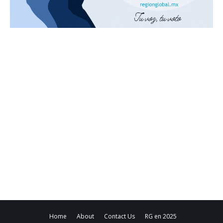
Home
About
Contact Us
RG en 2025