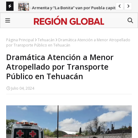
Armenta y “La Bonita” van por Puebla capital
Remesas e inflación: el alivio que no frena la precariedad
Gab
en Puebla
Página Principal
Tehuacán
Dramática Atención a Menor Atropellado
por Transporte Público en Tehuacán
Dramática Atención a Menor
Atropellado por Transporte
Público en Tehuacán
Julio 04, 2024