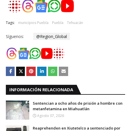
Tags:
municipios Puebla
Puebla
Tehuacán
Síguenos:
@Region_Global
INFORMACIÓN RELACIONADA
Sentencian a ocho años de prisión a hombre con
metanfetamina en Miahuatlán
Agosto 07, 2026
Reaprehenden en Xiutetelco a sentenciado por