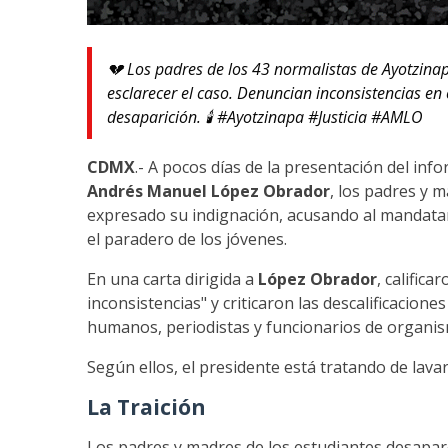
💔 Los padres de los 43 normalistas de Ayotzin
esclarecer el caso. Denuncian inconsistencias en e
desaparición. 🕯️ #Ayotzinapa #Justicia #AMLO
CDMX
.- A pocos días de la presentación del in
Andrés Manuel López Obrador
, los padres y 
expresado su indignación, acusando al mandatar
el paradero de los jóvenes.
En una carta dirigida a
López Obrador
, calific
inconsistencias" y criticaron las descalificacio
humanos, periodistas y funcionarios de organi
Según ellos, el presidente está tratando de lavar 
La Traición
Los padres y madres de los estudiantes desapa