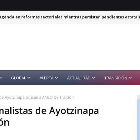
genda en reformas sectoriales mientras persisten pendientes estatal
GLOBAL
ALERTA
ACTUALIDAD
TRANSICIÓN
 de Ayotzinapa acusan a AMLO de Traición
malistas de Ayotzinapa
ón