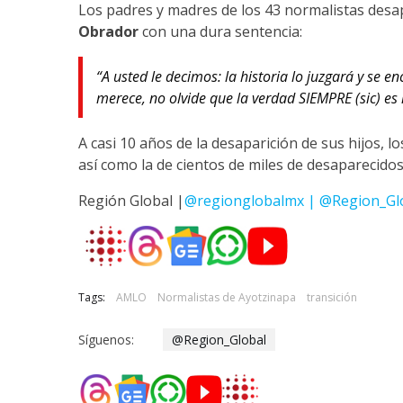
Los padres y madres de los 43 normalistas desa
Obrador
con una dura sentencia:
“A usted le decimos: la historia lo juzgará y se 
merece, no olvide que la verdad SIEMPRE (sic) es
A casi 10 años de la desaparición de sus hijos, l
así como la de cientos de miles de desaparecido
Región Global |
@regionglobalmx | @Region_Gl
Tags:
AMLO
Normalistas de Ayotzinapa
transición
Síguenos:
@Region_Global