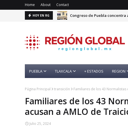
Home
About
Contact
Congreso de Puebla concentra a
HOY EN RG
PUEBLA
TLAXCALA
+ ESTADOS
REGION
Página Principal
transición
Familiares de los 43 Normalistas
Familiares de los 43 Nor
acusan a AMLO de Traici
Julio 25, 2024