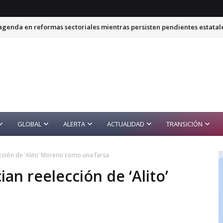
genda en reformas sectoriales mientras persisten pendientes estatal
GLOBAL
ALERTA
ACTUALIDAD
TRANSICIÓN
ección de ‘Alito’ Moreno como una farsa
ian reelección de ‘Alito’