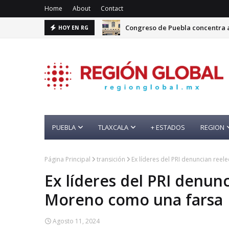
Home
About
Contact
Congreso de Puebla concentra a
HOY EN RG
PUEBLA
TLAXCALA
+ ESTADOS
REGION
Página Principal
transición
Ex líderes del PRI denuncian reel
Ex líderes del PRI denunc
Moreno como una farsa
Agosto 11, 2024