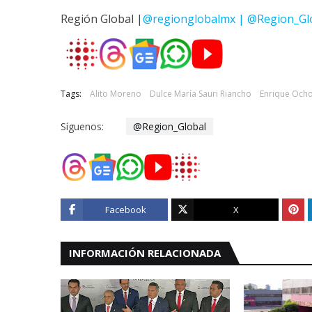
Región Global |
@regionglobalmx | @Region_Gl
Tags:
Alito Moreno
Dulce María Sauri Riancho
Enrique Och
Síguenos:
@Region_Global
Facebook
X
INFORMACIÓN RELACIONADA