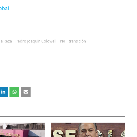
obal
oa Reza
Pedro Joaquín Coldwell
PRi
transición