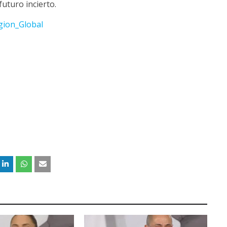
uturo incierto.
ion_Global