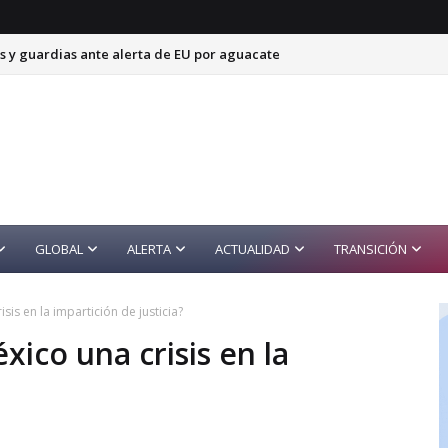
s y guardias ante alerta de EU por aguacate
GLOBAL
ALERTA
ACTUALIDAD
TRANSICIÓN
isis en la impartición de justicia?
xico una crisis en la