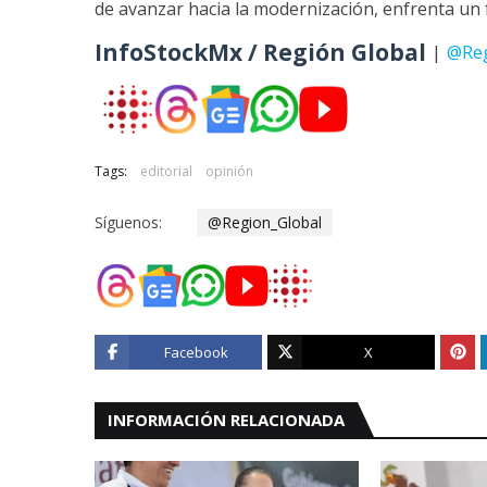
de avanzar hacia la modernización, enfrenta un f
InfoStockMx / Región Global
|
@Reg
Tags:
editorial
opinión
Síguenos:
@Region_Global
Facebook
X
INFORMACIÓN RELACIONADA