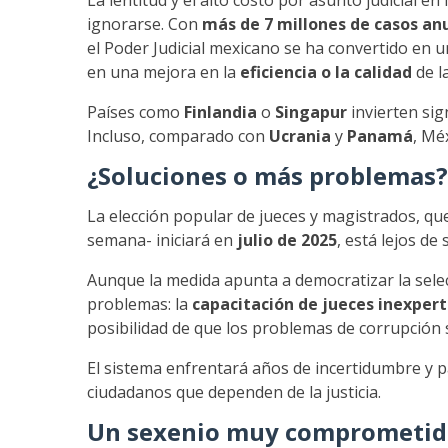
La lentitud y el alto costo por asunto judicial 
ignorarse. Con
más de 7 millones de casos an
el Poder Judicial mexicano se ha convertido en u
en una mejora en la
eficiencia o la calidad
de la
Países como
Finlandia
o
Singapur
invierten sig
Incluso, comparado con
Ucrania
y
Panamá
, Mé
¿Soluciones o más problemas?
La elección popular de jueces y magistrados, que
semana- iniciará en
julio de 2025
, está lejos de
Aunque la medida apunta a democratizar la selec
problemas: la
capacitación de jueces inexper
posibilidad de que los problemas de corrupción 
El sistema enfrentará años de incertidumbre y pa
ciudadanos que dependen de la justicia.
Un sexenio muy comprometi