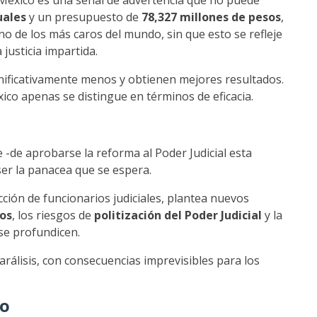
en México es una señal de advertencia que no puede
uales
y un presupuesto de
78,327 millones de pesos
,
no de los más caros del mundo, sin que esto se refleje
 justicia impartida.
nificativamente menos y obtienen mejores resultados.
xico apenas se distingue en términos de eficacia.
 -de aprobarse la reforma al Poder Judicial esta
 ser la panacea que se espera.
ción de funcionarios judiciales, plantea nuevos
tos
, los riesgos de
politización del Poder Judicial
y la
se profundicen.
rálisis, con consecuencias imprevisibles para los
do