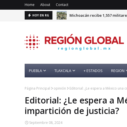
Home
About
Contact
Michoacán recibe 1,557 militare
HOY EN RG
PUEBLA
TLAXCALA
+ ESTADOS
REGION
Página Principal
opinión
Editorial: ¿Le espera a México una cr
Editorial: ¿Le espera a Mé
impartición de justicia?
Septiembre 08, 2024