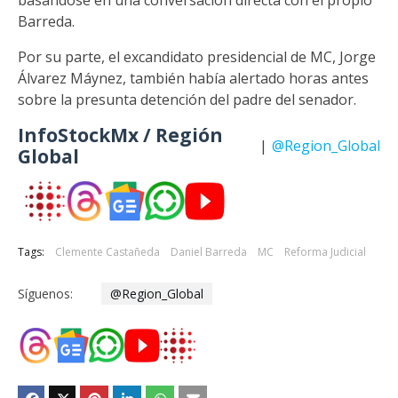
basándose en una conversación directa con el propio
Barreda.
Por su parte, el excandidato presidencial de MC, Jorge
Álvarez Máynez, también había alertado horas antes
sobre la presunta detención del padre del senador.
InfoStockMx / Región
|
@Region_Global
Global
Tags:
Clemente Castañeda
Daniel Barreda
MC
Reforma Judicial
Síguenos:
@Region_Global