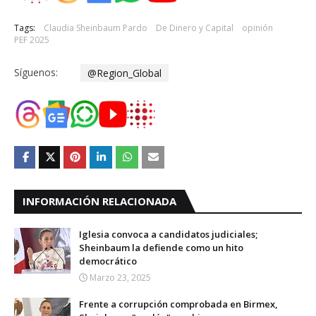
Tags:
Claudia Sheinbaum Pardo
De Dinero y Capital
opinión
PEF 2025
Síguenos:
@Region_Global
INFORMACIÓN RELACIONADA
Iglesia convoca a candidatos judiciales;
Sheinbaum la defiende como un hito
democrático
Marzo 23, 2025
Frente a corrupción comprobada en Birmex,