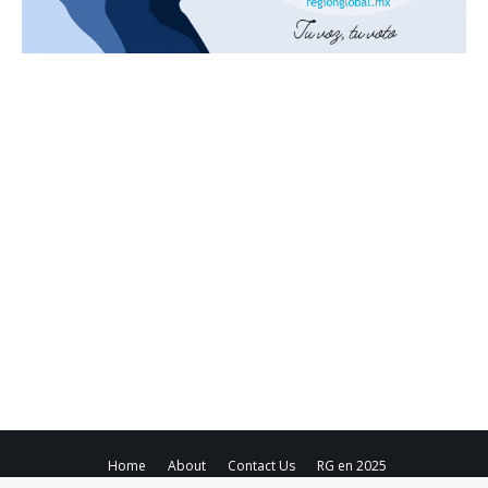
Home
About
Contact Us
RG en 2025