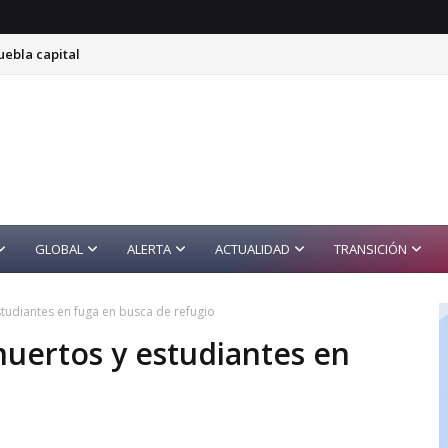
uebla capital
GLOBAL
ALERTA
ACTUALIDAD
TRANSICIÓN
studiantes en fuga en busca de refugio
muertos y estudiantes en
o