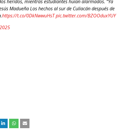
 dos heridos, mientras estudiantes huían alarmados. “Ya
Jesús Madueña Los hechos al sur de Culiacán después de
a.
https://t.co/0DkNwwuHsT
pic.twitter.com/BZOOduxYUY
 2025