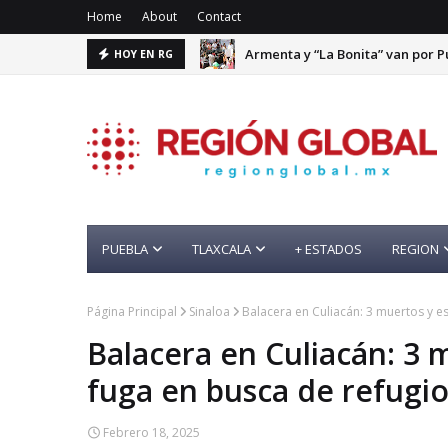
Home
About
Contact
Armenta y “La Bonita” van por P
HOY EN RG
PUEBLA
TLAXCALA
+ ESTADOS
REGION
Página Principal
Sinaloa
Balacera en Culiacán: 3 muertos y e
Balacera en Culiacán: 3 
fuga en busca de refugi
Febrero 18, 2025