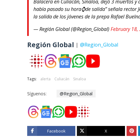
Balacera en Culiacán, Sinaloa, dejó 3 muertos y
había pasado su hora⌚de salida” señala rector 
la salida de los jóvenes de la prepa Rafael Bueln
— Región Global (@Region_Global)
February 18,
Región Global
|
@Region_Global
Tags:
alerta
Culiacán
Sinaloa
Síguenos:
@Region_Global
Facebook
X