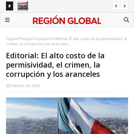
Protección Civil de Tehuacán denuncia carencias y
FGR
Barroso responde con un comunicado
ext
Página Principal
opinión
Editorial: El alto costo de la permisividad, el
crimen, la corrupción y los aranceles
Editorial: El alto costo de la
permisividad, el crimen, la
corrupción y los aranceles
Febrero 03, 2025