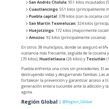
San Andrés Cholula
: 951 kilos incautados 
Cuautlancingo
: 551 kilos (principalmente 
Puebla capital
: 378 kilos (con la cocaína c
San Martín Texmelucan
: 324 kilos (princ
Huejotzingo
: 172 kilos (mayormente cocaín
Amozoc
: 92 kilos (principalmente cocaína).
En otros 38 municipios, donde se aseguró el 6% 
sustancia más frecuente, seguida de la cocaína
(70 kilos),
Huatlatlauca
(26 kilos) y
Teziutlán
(1
Puebla enfrenta una crisis sin precedentes. El av
destruyendo vidas y desgarrando familias. Las a
fortalecer la prevención y garantizar acceso a 
generación entera sucumbe ante la adicción y la 
agota.
Región Global
|
@Region_Global