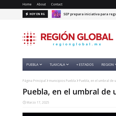
Home
About
Contact
SEP prepara iniciativa para reg
HOY EN RG
PUEBLA
TLAXCALA
+ ESTADOS
REGION
Página Principal
municipios Puebla
Puebla, en el umbral de un
Puebla, en el umbral de u
Marzo 17, 2025