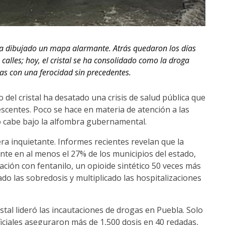
 dibujado un mapa alarmante. Atrás quedaron los días
alles; hoy, el cristal se ha consolidado como la droga
rias con una ferocidad sin precedentes.
sto del cristal ha desatado una crisis de salud pública que
escentes. Poco se hace en materia de atención a las
no cabe bajo la alfombra gubernamental.
 inquietante. Informes recientes revelan que la
ente en al menos el 27% de los municipios del estado,
ción con fentanilo, un opioide sintético 50 veces más
ado las sobredosis y multiplicado las hospitalizaciones
istal lideró las incautaciones de drogas en Puebla. Solo
ficiales aseguraron más de 1,500 dosis en 40 redadas,