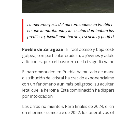
La metamorfosis del narcomenudeo en Puebla ha
en que la marihuana y la cocaína dominaban las c
predilecta, invadiendo barrios, escuelas y perife
Puebla de Zaragoza
.- El fácil acceso y bajo co
golpea, con particular crudeza, a jóvenes y adol
adicciones, pero el basurero de la tragedia ya 
El narcomenudeo en Puebla ha mutado de manera
distribución del cristal ha crecido exponencialm
con un fenómeno aún más peligroso: su adultera
letal que la heroína. Esta combinación ha dispar
por intoxicación.
Las cifras no mienten. Para finales de 2024, el cr
en el primer semestre de 2022, los operativos o