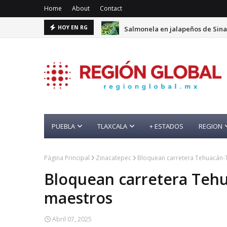
Home
About
Contact
Salmonela en jalapeños de Sinal
HOY EN RG
PUEBLA
TLAXCALA
+ ESTADOS
REGION
Página Principal
Zinacatepec
Bloquean carretera Tehuacán-T
Bloquean carretera Tehua
maestros
Abril 07, 2025