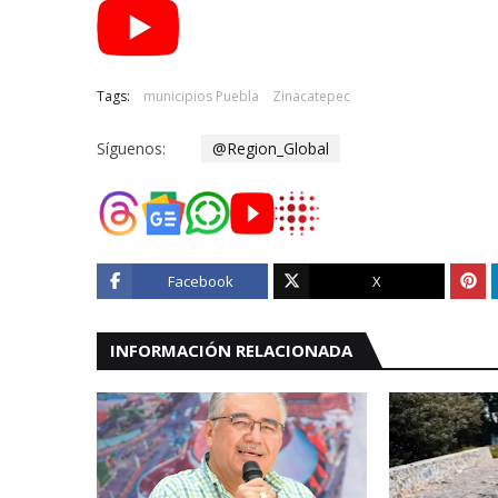
Tags:
municipios Puebla
Zinacatepec
Síguenos:
@Region_Global
Facebook
X
INFORMACIÓN RELACIONADA