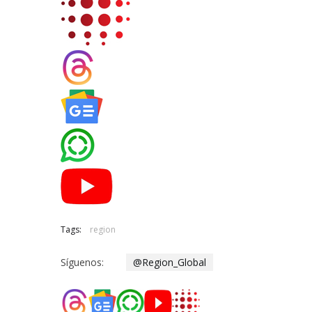
Tags:
region
Síguenos:
@Region_Global