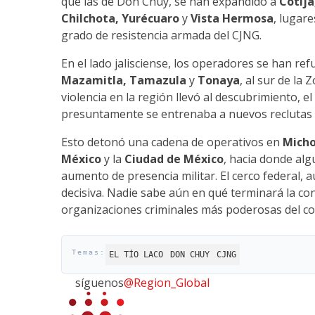
que las de Don Chuy, se han expandido a
Cotija
Chilchota, Yurécuaro
y
Vista Hermosa
, lugar
grado de resistencia armada del CJNG.
En el lado jalisciense, los operadores se han re
Mazamitla, Tamazula
y
Tonaya
, al sur de la
violencia en la región llevó al descubrimiento, el
presuntamente se entrenaba a nuevos reclutas d
Esto detonó una cadena de operativos en
Micho
México
y la
Ciudad de México
, hacia donde al
aumento de presencia militar. El cerco federal, 
decisiva. Nadie sabe aún en qué terminará la co
organizaciones criminales más poderosas del con
EL TÍO LACO
DON CHUY
CJNG
síguenos
@Region_Global