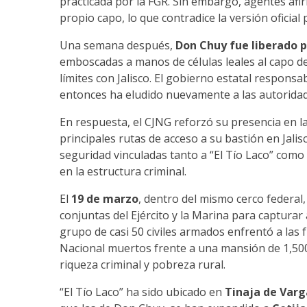
practicada por la FGR. Sin embargo, agentes af
propio capo, lo que contradice la versión oficial
Una semana después,
Don Chuy fue liberado p
emboscadas a manos de células leales al capo d
límites con Jalisco. El gobierno estatal responsab
entonces ha eludido nuevamente a las autoridad
En respuesta, el CJNG reforzó su presencia en l
principales rutas de acceso a su bastión en Jalis
seguridad vinculadas tanto a “El Tío Laco” como 
en la estructura criminal.
El
19 de marzo
, dentro del mismo cerco federal
conjuntas del Ejército y la Marina para capturar 
grupo de casi 50 civiles armados enfrentó a las f
Nacional muertos frente a una mansión de 1,500
riqueza criminal y pobreza rural.
“El Tío Laco” ha sido ubicado en
Tinaja de Varg