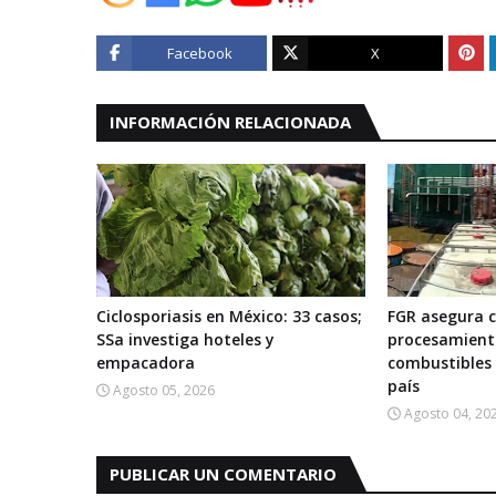
Facebook
X
INFORMACIÓN RELACIONADA
Ciclosporiasis en México: 33 casos;
FGR asegura c
SSa investiga hoteles y
procesamiento
empacadora
combustibles 
país
Agosto 05, 2026
Agosto 04, 20
PUBLICAR UN COMENTARIO