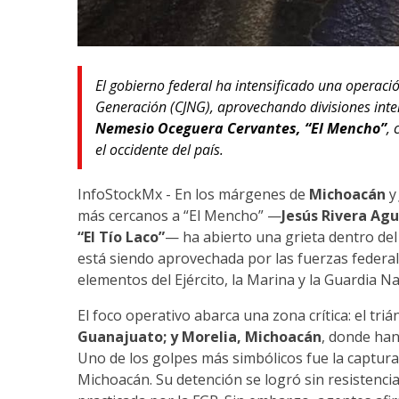
El gobierno federal ha intensificado una operació
Generación (CJNG), aprovechando divisiones inte
Nemesio Oceguera Cervantes, “El Mencho”
, 
el occidente del país.
InfoStockMx - En los márgenes de
Michoacán
más cercanos a “El Mencho” —
Jesús Rivera Agu
“El Tío Laco”
— ha abierto una grieta dentro del
está siendo aprovechada por las fuerzas federale
elementos del Ejército, la Marina y la Guardia Na
El foco operativo abarca una zona crítica: el t
Guanajuato; y Morelia, Michoacán
, donde ha
Uno de los golpes más simbólicos fue la captur
Michoacán. Su detención se logró sin resistenci