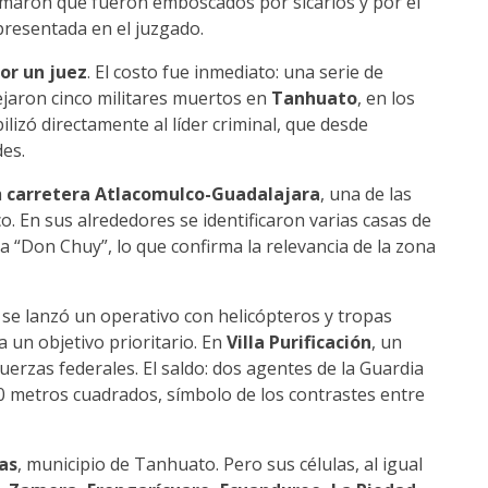
irmaron que fueron emboscados por sicarios y por el
 presentada en el juzgado.
or un juez
. El costo fue inmediato: una serie de
ejaron cinco militares muertos en
Tanhuato
, en los
ilizó directamente al líder criminal, que desde
es.
a
carretera Atlacomulco-Guadalajara
, una de las
co. En sus alrededores se identificaron varias casas de
a “Don Chuy”, lo que confirma la relevancia de la zona
, se lanzó un operativo con helicópteros y tropas
a un objetivo prioritario. En
Villa Purificación
, un
uerzas federales. El saldo: dos agentes de la Guardia
 metros cuadrados, símbolo de los contrastes entre
as
, municipio de Tanhuato. Pero sus células, al igual