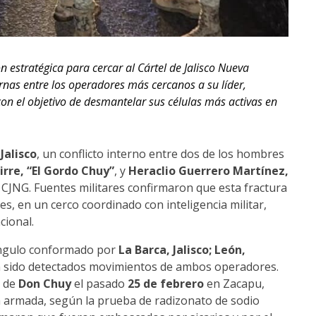
n estratégica para cercar al Cártel de Jalisco Nueva
rnas entre los operadores más cercanos a su líder,
con el objetivo de desmantelar sus células más activas en
y
Jalisco
, un conflicto interno entre dos de los hombres
irre, “El Gordo Chuy”
, y
Heraclio Guerrero Martínez,
 CJNG. Fuentes militares confirmaron que esta fractura
s, en un cerco coordinado con inteligencia militar,
cional.
riángulo conformado por
La Barca, Jalisco; León,
n sido detectados movimientos de ambos operadores.
a de
Don Chuy
el pasado
25 de febrero
en Zacapu,
a armada, según la prueba de radizonato de sodio