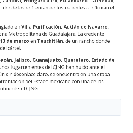
, Zamora, Erongarícuaro, Ecuandureo, La Piedad,
es donde los enfrentamientos recientes confirman el
fugiado en
Villa Purificación, Autlán de Navarro,
 Zona Metropolitana de Guadalajara. La creciente
13 de marzo
en
Teuchitlán
, de un rancho donde
el cártel.
acán, Jalisco, Guanajuato, Querétaro, Estado de
gunos lugartenientes del CJNG han huido ante el
aún sin desenlace claro, se encuentra en una etapa
nfrontación del Estado mexicano con una de las
tinente: el CJNG.