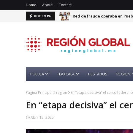
Home
About
Contact
Red de fraude operaba en Puebl
HOY EN RG
PUEBLA
TLAXCALA
+ ESTADOS
REGION
Página Principal
region
En “etapa decisiva” el cerco federal 
En “etapa decisiva” el ce
Abril 12, 2025