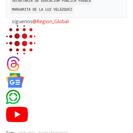
SECRETARÍA DE EDUCACIÓN PÚBLICA PUEBLA
MARGARITA DE LA LUZ VELÁZQUEZ
síguenos
@Region_Global
Tags:
cd Puebla
Puebla Metrópoli