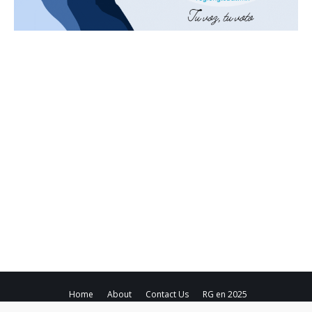
Home
About
Contact Us
RG en 2025