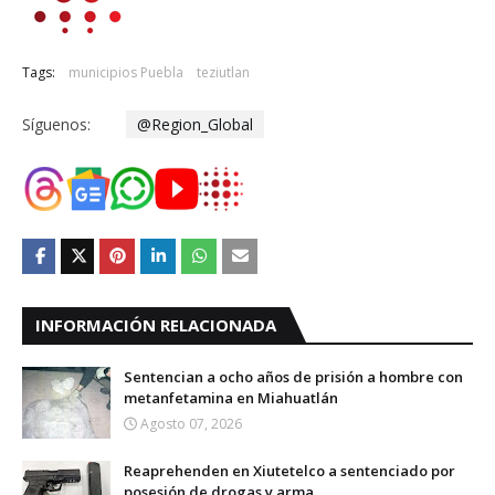
Tags:
municipios Puebla
teziutlan
Síguenos:
@Region_Global
INFORMACIÓN RELACIONADA
Sentencian a ocho años de prisión a hombre con
metanfetamina en Miahuatlán
Agosto 07, 2026
Reaprehenden en Xiutetelco a sentenciado por
posesión de drogas y arma