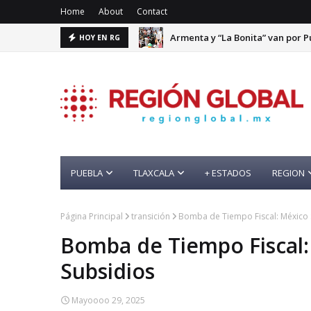
Home
About
Contact
Armenta y “La Bonita” van por P
HOY EN RG
PUEBLA
TLAXCALA
+ ESTADOS
REGION
Página Principal
transición
Bomba de Tiempo Fiscal: México 
Bomba de Tiempo Fiscal:
Subsidios
Mayoooo 29, 2025