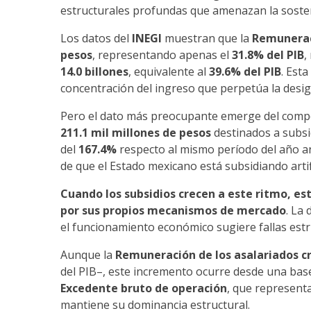
estructurales profundas que amenazan la sosten
Los datos del
INEGI
muestran que la
Remuneraci
pesos
, representando apenas el
31.8% del PIB
,
14.0 billones
, equivalente al
39.6% del PIB
. Est
concentración del ingreso que perpetúa la desig
Pero el dato más preocupante emerge del comp
211.1 mil millones de pesos
destinados a subsi
del
167.4%
respecto al mismo período del año ant
de que el Estado mexicano está subsidiando artif
Cuando los subsidios crecen a este ritmo, 
por sus propios mecanismos de mercado
. La
el funcionamiento económico sugiere fallas est
Aunque la
Remuneración de los asalariados c
del PIB–, este incremento ocurre desde una bas
Excedente bruto de operación
, que representa
mantiene su dominancia estructural.