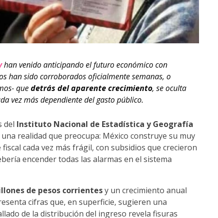
y
han venido anticipando el futuro económico con
mos han sido corroborados oficialmente semanas, o
amos- que
detrás del aparente crecimiento
, se oculta
a vez más dependiente del gasto público.
s del
Instituto Nacional de Estadística y Geografía
n una realidad que preocupa: México construye su muy
scal cada vez más frágil, con subsidios que crecieron
bería encender todas las alarmas en el sistema
illones de pesos corrientes
y un crecimiento anual
resenta cifras que, en superficie, sugieren una
lado de la distribución del ingreso revela fisuras