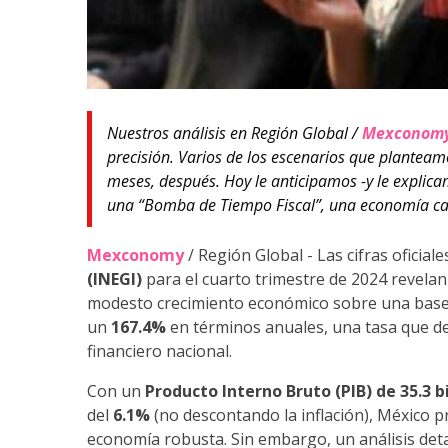
Nuestros análisis en Región Global /
Mexconom
precisión. Varios de los escenarios que plantea
meses, después. Hoy le anticipamos -y le explic
una “Bomba de Tiempo Fiscal”, una economía cad
Mexconomy
/ Región Global - Las cifras oficiale
(INEGI)
para el cuarto trimestre de 2024 revela
modesto crecimiento económico sobre una base fi
un
167.4%
en términos anuales, una tasa que de
financiero nacional.
Con un
Producto Interno Bruto (PIB) de 35.3 b
del
6.1%
(no descontando la inflación), México p
economía robusta. Sin embargo, un análisis detal