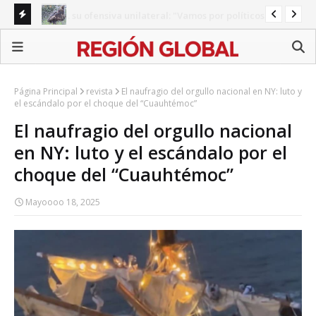
s y
Águila real rehabilitada en Chihuahua vuela hasta
Mo
Arizona tras ser liberada
co
Página Principal
revista
El naufragio del orgullo nacional en NY: luto y
el escándalo por el choque del “Cuauhtémoc”
El naufragio del orgullo nacional
en NY: luto y el escándalo por el
choque del “Cuauhtémoc”
Mayoooo 18, 2025