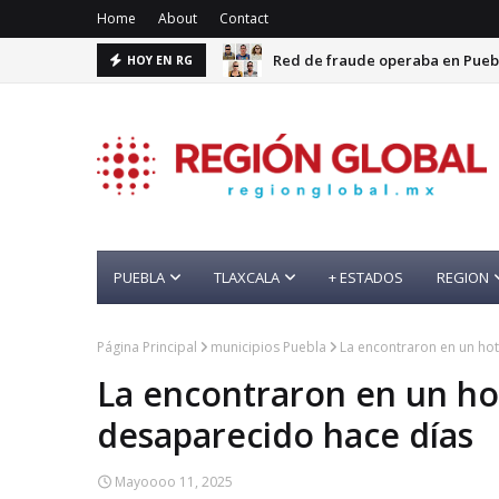
Home
About
Contact
Red de fraude operaba en Puebl
HOY EN RG
FGR detiene a Ángel Aguirre po
PUEBLA
TLAXCALA
+ ESTADOS
REGION
Página Principal
municipios Puebla
La encontraron en un hot
La encontraron en un hot
desaparecido hace días
Mayoooo 11, 2025