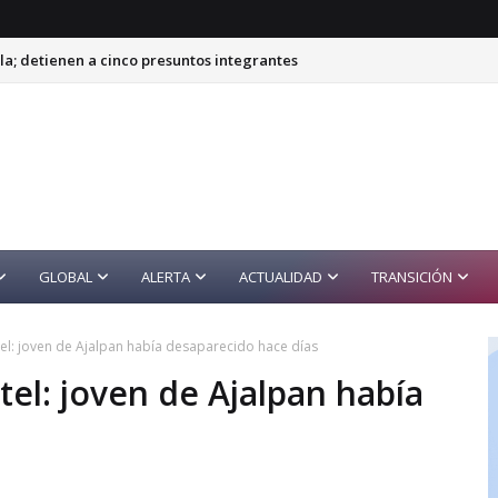
a; detienen a cinco presuntos integrantes
r caso Ayotzinapa
GLOBAL
ALERTA
ACTUALIDAD
TRANSICIÓN
el: joven de Ajalpan había desaparecido hace días
el: joven de Ajalpan había