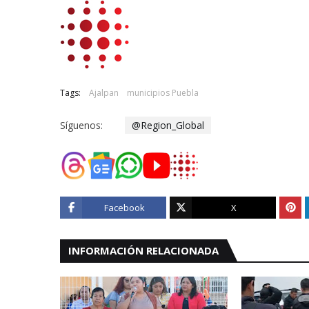
Tags:
Ajalpan
municipios Puebla
Síguenos:
@Region_Global
Facebook
X
INFORMACIÓN RELACIONADA