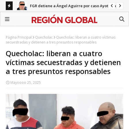
FGR detiene a Ángel Aguirre por caso Ayotzinapa
nco
Pa
en 
Página Principal
Quecholac
Quecholac: liberan a cuatro víctimas
secuestradas y detienen a tres presuntos responsables
Quecholac: liberan a cuatro
víctimas secuestradas y detienen
a tres presuntos responsables
Mayoooo 25, 2025