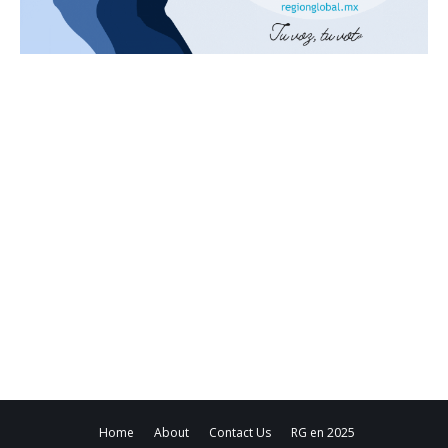
Home
About
Contact Us
RG en 2025