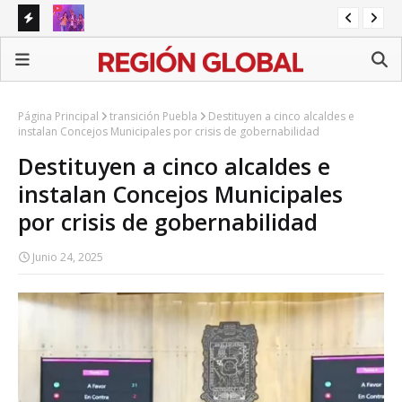
amina
SEP prepara iniciativa para regular redes sociales en
UN
escuelas
gra
Página Principal
transición Puebla
Destituyen a cinco alcaldes e
instalan Concejos Municipales por crisis de gobernabilidad
Destituyen a cinco alcaldes e
instalan Concejos Municipales
por crisis de gobernabilidad
Junio 24, 2025