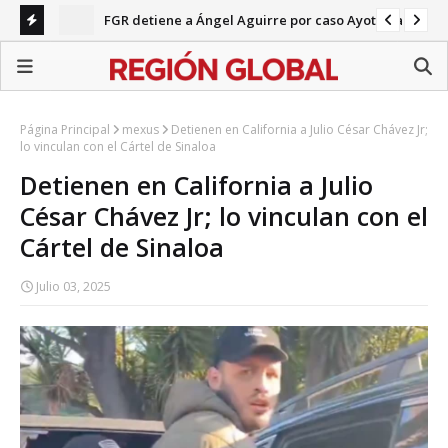
FGR detiene a Ángel Aguirre por caso Ayotzinapa
nco
Pa
en 
Página Principal
mexus
Detienen en California a Julio César Chávez Jr;
lo vinculan con el Cártel de Sinaloa
Detienen en California a Julio
César Chávez Jr; lo vinculan con el
Cártel de Sinaloa
Julio 03, 2025