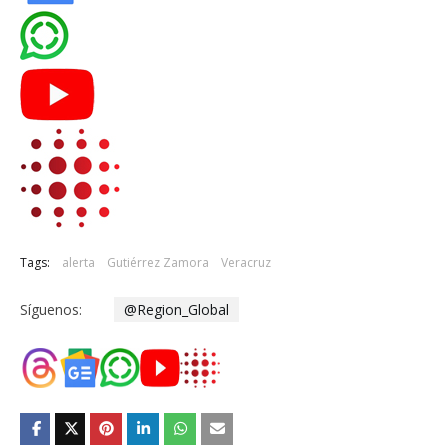
Tags:
alerta
Gutiérrez Zamora
Veracruz
Síguenos:
@Region_Global