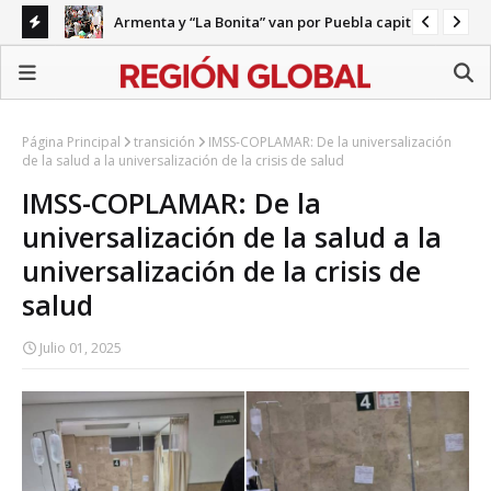
Armenta y “La Bonita” van por Puebla capital
ecariedad
Gab
Página Principal
transición
IMSS-COPLAMAR: De la universalización
de la salud a la universalización de la crisis de salud
IMSS-COPLAMAR: De la
universalización de la salud a la
universalización de la crisis de
salud
Julio 01, 2025