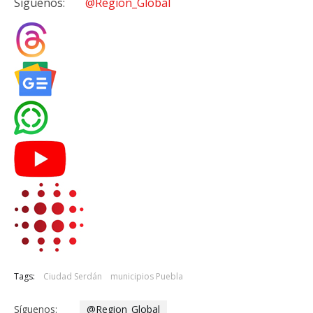
Síguenos:
@Region_Global
Tags:
Ciudad Serdán
municipios Puebla
Síguenos:
@Region_Global