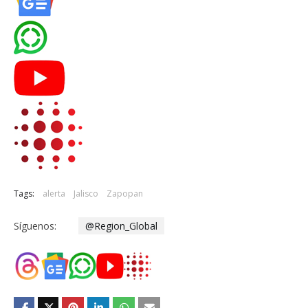
Tags:
alerta
Jalisco
Zapopan
Síguenos:
@Region_Global