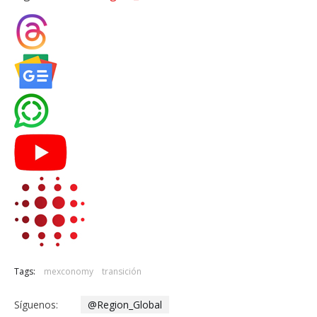
Tags:
mexconomy
transición
Síguenos:
@Region_Global