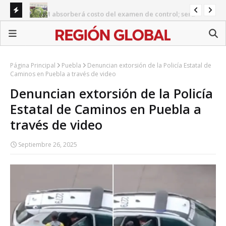
UNAM absorberá costo del examen de control; será
Gua
gratuito para aspirantes
Ciclosporiasis en México: 33 casos; SSa investiga hoteles y
ile
empacadora
Página Principal
Puebla
Denuncian extorsión de la Policía Estatal de
Caminos en Puebla a través de video
Denuncian extorsión de la Policía
Estatal de Caminos en Puebla a
través de video
Septiembre 26, 2025