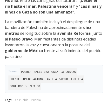
Flotilla
. Entre las consignas destacaron: “
¡Desde el
río hasta el mar, Palestina vencerá!
” y “
Las niñas y
niños de Gaza no son una amenaza
”.
La movilización también incluyó el despliegue de una
bandera de Palestina de aproximadamente
diez
metros
de longitud sobre la
avenida Reforma
, junto
al
Paseo Bravo
. Manifestantes de distintas edades
levantaron la voz y cuestionaron la postura del
gobierno de México
frente al sufrimiento del pueblo
palestino.
PUEBLA
PALESTINA
GAZA
LA CORAZA
FRENTE COMUNICACIONAL ANTIFA
SUMUD FLOTILLA
GOBIERNO DE MEXICO
Tags:
cd Puebla
Puebla