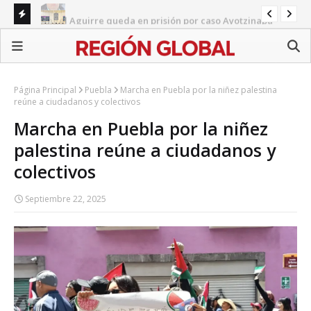
Ángel Aguirre queda en prisión por caso Ayotzinapa
BI
Congreso de Puebla concentra agenda en reformas
Ali
sectoriales mientras persisten pendientes estatales
Página Principal
Puebla
Marcha en Puebla por la niñez palestina
reúne a ciudadanos y colectivos
Marcha en Puebla por la niñez
palestina reúne a ciudadanos y
colectivos
Septiembre 22, 2025