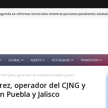
genda en reformas sectoriales mientras persisten pendientes estatal
GLOBAL
ALERTA
ACTUALIDAD
TRANSICIÓN
 del CJNG y generador de violencia en Puebla y Jalisco
rez, operador del CJNG y
n Puebla y Jalisco