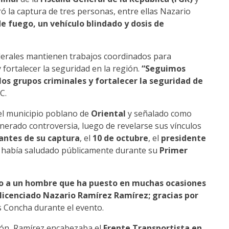
ró la captura de tres personas, entre ellas Nazario
e fuego, un vehículo blindado y dosis de
ederales mantienen trabajos coordinados para
 fortalecer la seguridad en la región.
“Seguimos
os grupos criminales y fortalecer la seguridad de
C.
el municipio poblano de
Oriental
y señalado como
nerado controversia, luego de revelarse sus vínculos
 antes de su captura
, el
10 de octubre
, el
presidente
o había saludado públicamente durante su
Primer
io a un hombre que ha puesto en muchas ocasiones
 licenciado Nazario Ramírez Ramírez; gracias por
s Concha durante el evento.
ión, Ramírez encabezaba el
Frente Transportista en