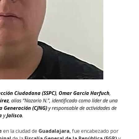
ección Ciudadana (SSPC)
,
Omar García Harfuch
,
írez
, alias “Nazario N.”, identificado como líder de una
va Generación (CJNG)
y responsable de actividades de
a
y
Jalisco
.
e
en la ciudad de
Guadalajara
, fue encabezado por
minal
de la
Fiscalía General de la República (FGR)
y