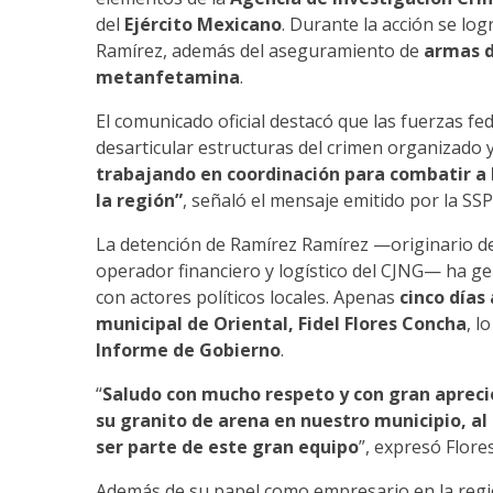
del
Ejército Mexicano
. Durante la acción se log
Ramírez, además del aseguramiento de
armas d
metanfetamina
.
El comunicado oficial destacó que las fuerzas f
desarticular estructuras del crimen organizado y
trabajando en coordinación para combatir a l
la región”
, señaló el mensaje emitido por la SSP
La detención de Ramírez Ramírez —originario d
operador financiero y logístico del CJNG— ha ge
con actores políticos locales. Apenas
cinco días
municipal de Oriental, Fidel Flores Concha
, l
Informe de Gobierno
.
“
Saludo con mucho respeto y con gran aprec
su granito de arena en nuestro municipio, al
ser parte de este gran equipo
”, expresó Flore
Además de su papel como empresario en la reg