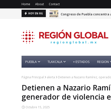
Home
About
Contact
Congreso de Puebla concentra a
HOY EN RG
PUEBLA
TLAXCALA
+ ESTADOS
REGION
Página Principal
alerta
Detienen a Nazario Ramírez, operador
Detienen a Nazario Ramí
generador de violencia e
Octubre 15, 2025