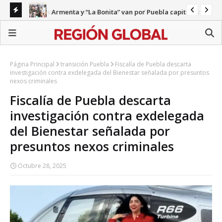
Remesas e inflación: el alivio que no frena la precariedad
Armenta y “La Bonita” van por Puebla capital
Gab
en Puebla
Página Principal
transición Puebla
Fiscalía de Puebla descarta
investigación contra exdelegada del Bienestar señalada por presuntos
nexos criminales
Fiscalía de Puebla descarta
investigación contra exdelegada
del Bienestar señalada por
presuntos nexos criminales
Octubre 28, 2025