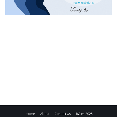
Home
About
Contact Us
RG en 2025