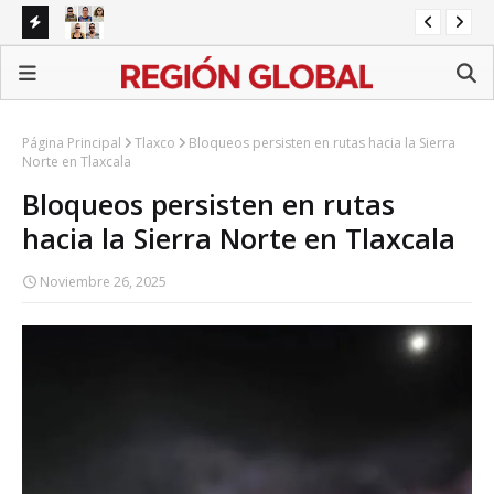
 alerta
Red de fraude operaba en Puebla; detienen a cinco
presuntos integrantes
Página Principal
Tlaxco
Bloqueos persisten en rutas hacia la Sierra
Norte en Tlaxcala
Bloqueos persisten en rutas
hacia la Sierra Norte en Tlaxcala
Noviembre 26, 2025