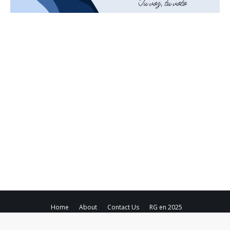
Home
About
Contact Us
RG en 2025
Copyright ©
2026
Región Global