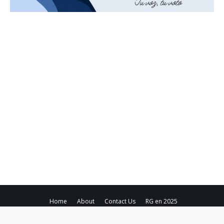
Home
About
Contact Us
RG en 2025
Copyright ©
2026
Región Global