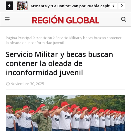
Armenta y “La Bonita” van por Puebla capital
ecariedad
Gab
Página Principal
transición
Servicio Militar y becas buscan contener
la oleada de inconformidad juvenil
Servicio Militar y becas buscan
contener la oleada de
inconformidad juvenil
Noviembre 30, 2025