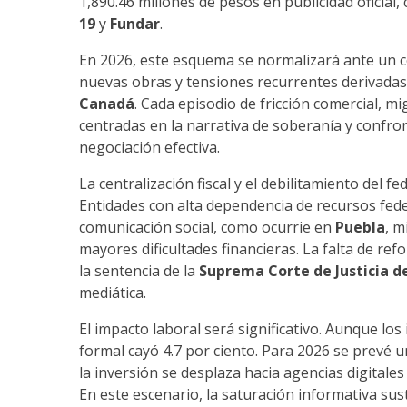
1,890.46 millones de pesos en publicidad oficial
19
y
Fundar
.
En 2026, este esquema se normalizará ante un c
nuevas obras y tensiones recurrentes derivadas
Canadá
. Cada episodio de fricción comercial, m
centradas en la narrativa de soberanía y confro
negociación efectiva.
La centralización fiscal y el debilitamiento del f
Entidades con alta dependencia de recursos fe
comunicación social, como ocurrie en
Puebla
, m
mayores dificultades financieras. La falta de ref
la sentencia de la
Suprema Corte de Justicia d
mediática.
El impacto laboral será significativo. Aunque los
formal cayó 4.7 por ciento. Para 2026 se prevé u
la inversión se desplaza hacia agencias digitale
En este escenario, la saturación informativa sus