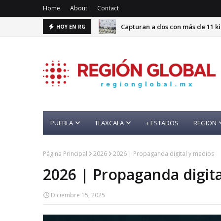
Home
About
Contact
Capturan a dos con más de 11 k
HOY EN RG
PUEBLA
TLAXCALA
+ ESTADOS
REGION
Página Principal
2026
2026 | Propaganda digital y medios
2026 | Propaganda digit
Diciembre 15, 2025