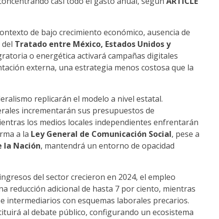
, concentrando casi todo el gasto anual, según
ARTICLE
ontexto de bajo crecimiento económico, ausencia de
 del
Tratado entre México, Estados Unidos y
igratoria o energética activará campañas digitales
ntación externa, una estrategia menos costosa que la
ederalismo replicarán el modelo a nivel estatal.
derales incrementarán sus presupuestos de
ientras los medios locales independientes enfrentarán
orma a la
Ley General de Comunicación Social
, pese a
e la Nación
, mantendrá un entorno de opacidad
 ingresos del sector crecieron en 2024, el empleo
na reducción adicional de hasta 7 por ciento, mientras
s e intermediarios con esquemas laborales precarios.
tituirá al debate público, configurando un ecosistema