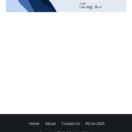
Home
About
Contact Us
RG en 2025