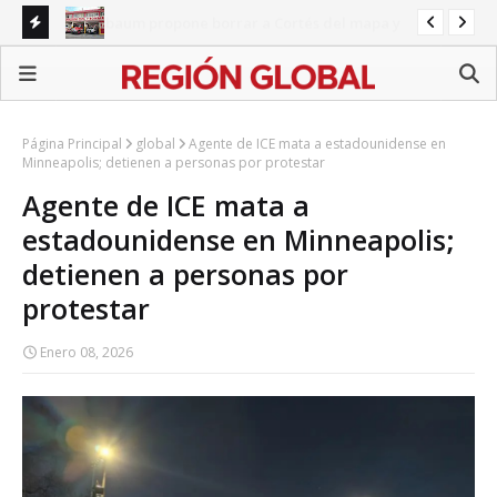
Protección Civil de Tehuacán denuncia carencias y
FGR
Barroso responde con un comunicado
ext
Página Principal
global
Agente de ICE mata a estadounidense en
Minneapolis; detienen a personas por protestar
Agente de ICE mata a
estadounidense en Minneapolis;
detienen a personas por
protestar
Enero 08, 2026