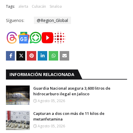
Tags:
alerta
Culiacán
Sinaloa
Síguenos:
@Region_Global
INFORMACIÓN RELACIONADA
Guardia Nacional asegura 3,600 litros de
hidrocarburo ilegal en Jalisco
Agosto 05, 2026
Capturan a dos con más de 11 kilos de
metanfetamina
Agosto 05, 2026