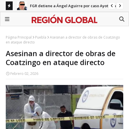
FGR detiene a Ángel Aguirre por caso Ayotzinapa
nco
Pa
en 
Página Principal
Puebla
Asesinan a director de obras de Coatzingo
en ataque directo
Asesinan a director de obras de
Coatzingo en ataque directo
Febrero 02, 2026