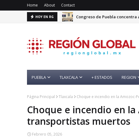
Home
About
Contact
Congreso de Puebla concentra a
HOY EN RG
PUEBLA
TLAXCALA
+ ESTADOS
REGION
Página Principal
Tlaxcala
Choque e incendio en la Amozoc-Pe
Choque e incendio en la
transportistas muertos
Febrero 05, 2026