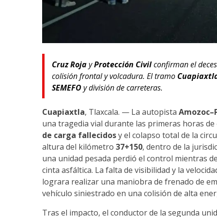
Cruz Roja
y
Protección Civil
confirman el deces
colisión frontal y volcadura. El tramo
Cuapiaxtl
SEMEFO
y división de carreteras.
Cuapiaxtla
, Tlaxcala. — La autopista
Amozoc–P
una tragedia vial durante las primeras horas d
de carga fallecidos
y el colapso total de la circ
altura del kilómetro
37+150
, dentro de la jurisd
una unidad pesada perdió el control mientras de
cinta asfáltica. La falta de visibilidad y la vel
lograra realizar una maniobra de frenado de em
vehículo siniestrado en una colisión de alta ener
Tras el impacto, el conductor de la segunda uni