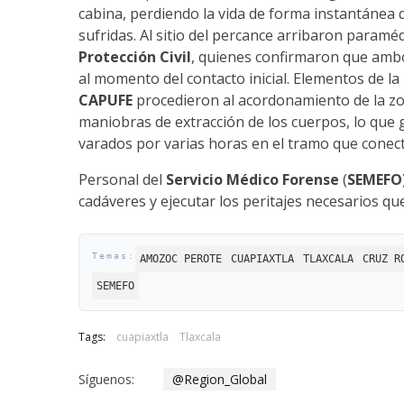
cabina, perdiendo la vida de forma instantánea 
sufridas. Al sitio del percance arribaron paramé
Protección Civil
, quienes confirmaron que ambo
al momento del contacto inicial. Elementos de la
CAPUFE
procedieron al acordonamiento de la zona 
maniobras de extracción de los cuerpos, lo que
varados por varias horas en el tramo que conect
Personal del
Servicio Médico Forense
(
SEMEFO
cadáveres y ejecutar los peritajes necesarios q
AMOZOC PEROTE
CUAPIAXTLA
TLAXCALA
CRUZ R
SEMEFO
Tags:
cuapiaxtla
Tlaxcala
Síguenos:
@Region_Global