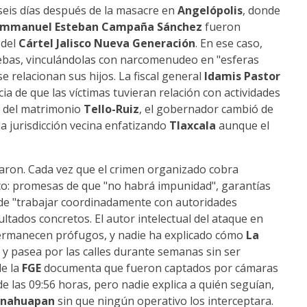
seis días después de la masacre en
Angelópolis
, donde
Emmanuel Esteban Campaña Sánchez
fueron
 del
Cártel Jalisco Nueva Generación
. En ese caso,
uebas, vinculándolas con narcomenudeo en "esferas
se relacionan sus hijos. La fiscal general
Idamis Pastor
ia de que las víctimas tuvieran relación con actividades
so del matrimonio
Tello-Ruiz
, el gobernador cambió de
 la jurisdicción vecina enfatizando
Tlaxcala
aunque el
ficaron. Cada vez que el crimen organizado cobra
to: promesas de que "no habrá impunidad", garantías
 de "trabajar coordinadamente con autoridades
ltados concretos. El autor intelectual del ataque en
s permanecen prófugos, y nadie ha explicado cómo
La
y pasea por las calles durante semanas sin ser
de la
FGE
documenta que fueron captados por cámaras
 las 09:56 horas, pero nadie explica a quién seguían,
gnahuapan
sin que ningún operativo los interceptara.