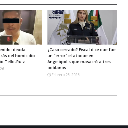
tenido: deuda
¿Caso cerrado? Fiscal dice que fue
trás del homicidio
un "error" el ataque en
o Tello-Ruiz
Angelópolis que masacró a tres
poblanos
026
Febrero 25, 2026