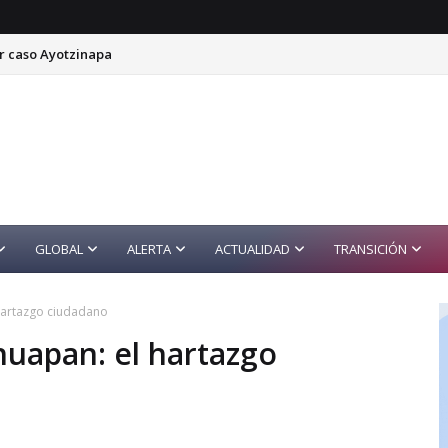
r caso Ayotzinapa
GLOBAL
ALERTA
ACTUALIDAD
TRANSICIÓN
hartazgo ciudadano
huapan: el hartazgo