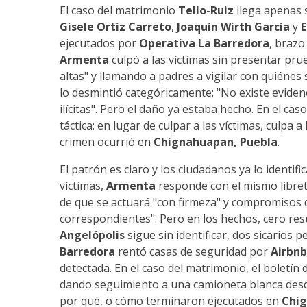
El caso del matrimonio
Tello-Ruiz
llega apenas 
Gisele Ortiz Carreto
,
Joaquín Wirth García
y
ejecutados por
Operativa La Barredora
, brazo
Armenta
culpó a las víctimas sin presentar pr
altas" y llamando a padres a vigilar con quiénes 
lo desmintió categóricamente: "No existe evidenc
ilícitas". Pero el daño ya estaba hecho. En el ca
táctica: en lugar de culpar a las víctimas, culpa a
crimen ocurrió en
Chignahuapan, Puebla
.
El patrón es claro y los ciudadanos ya lo identi
víctimas,
Armenta
responde con el mismo libre
de que se actuará "con firmeza" y compromisos
correspondientes". Pero en los hechos, cero resu
Angelópolis
sigue sin identificar, dos sicario
Barredora
rentó casas de seguridad por
Airbnb
detectada. En el caso del matrimonio, el boletín 
dando seguimiento a una camioneta blanca desde
por qué, o cómo terminaron ejecutados en
Chi