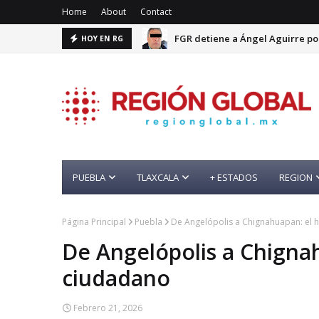
Home
About
Contact
FGR detiene a Ángel Aguirre po
HOY EN RG
PUEBLA
TLAXCALA
+ ESTADOS
REGION
Página Principal
Puebla
De Angelópolis a Chignahuapan: el 
De Angelópolis a Chigna
ciudadano
Febrero 21, 2026