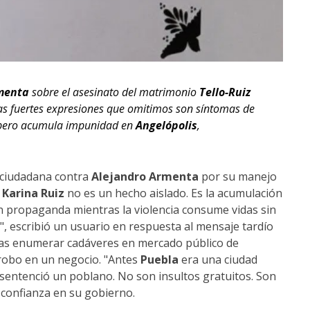
menta
sobre el asesinato del matrimonio
Tello-Ruiz
as fuertes expresiones que omitimos son síntomas de
a pero acumula impunidad en
Angelópolis
,
n ciudadana contra
Alejandro Armenta
por su manejo
y
Karina Ruiz
no es un hecho aislado. Es la acumulación
 propaganda mientras la violencia consume vidas sin
 escribió un usuario en respuesta al mensaje tardío
tras enumerar cadáveres en mercado público de
robo en un negocio. "Antes
Puebla
era una ciudad
 sentenció un poblano. No son insultos gratuitos. Son
 confianza en su gobierno.