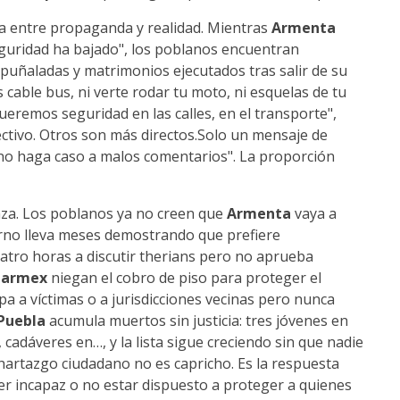
cia entre propaganda y realidad. Mientras
Armenta
guridad ha bajado", los poblanos encuentran
puñaladas y matrimonios ejecutados tras salir de su
s cable bus, ni verte rodar tu moto, ni esquelas de tu
ueremos seguridad en las calles, en el transporte",
ctivo. Otros son más directos.Solo un mensaje de
no haga caso a malos comentarios". La proporción
anza. Los poblanos ya no creen que
Armenta
vaya a
rno lleva meses demostrando que prefiere
atro horas a discutir therians pero no aprueba
parmex
niegan el cobro de piso para proteger el
a a víctimas o a jurisdicciones vecinas pero nunca
Puebla
acumula muertos sin justicia: tres jóvenes en
, cadáveres en…, y la lista sigue creciendo sin que nadie
 hartazgo ciudadano no es capricho. Es la respuesta
r incapaz o no estar dispuesto a proteger a quienes