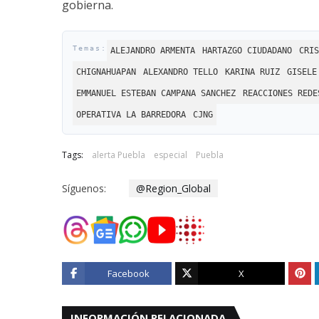
gobierna.
ALEJANDRO ARMENTA
HARTAZGO CIUDADANO
CRIS
CHIGNAHUAPAN
ALEXANDRO TELLO
KARINA RUIZ
GISELE
EMMANUEL ESTEBAN CAMPANA SANCHEZ
REACCIONES REDE
OPERATIVA LA BARREDORA
CJNG
Tags:
alerta Puebla
especial
Puebla
Síguenos:
@Region_Global
Facebook
X
INFORMACIÓN RELACIONADA